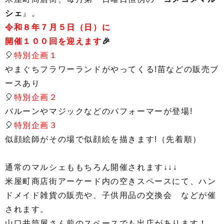
シェ
』。
令和８
年７月５日（日）に
開催１００回を迎えます
🎉
🎈
特別企画１
やまぐちフラワーランドがやってくる!苗などの販売ブ
ースあり
🎈
特別企画２
バルーンやマジックなどのパフォーマーが登場!
🎈
特別企画３
似顔絵師がその場で似顔絵を描きます!（先着順）
通常のマルシェももちろん開催されます↓↓↓
米屋町商店街アーケード内の空きスペースにて、ハン
ドメイド雑貨の販売や、子供用品の交換会 などが催
されます。
山口井筒屋さん前のスペースでも出店があります！