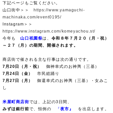
下記ページもご覧ください。
山口街中＞＞
https://www.yamaguchi-
machinaka.com/event0195/
Instagram＞＞
https://www.instagram.com/komeyachou.st/
今年も
山口祇園祭
は、
令和８年７月２０（月・祝）
～２７（月）の期間、開催されます。
商店街で催される主な行事は次の通りです。
7月20日（月・祝）
御神幸式のお神輿（三基）
7月24日（金）
市民総踊り
7月27日（月）
御還幸式のお神輿（三基）・女みこ
し
米屋町商店街
では、上記の3日間、
みずほ銀行前
で、恒例の
『
夜市』
を出店します。