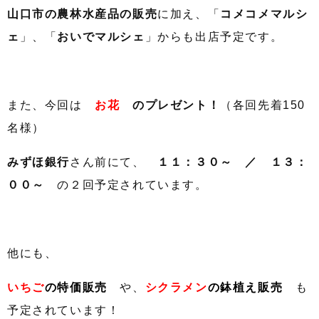
山口市の農林水産品の販売
に加え、「
コメコメマルシ
ェ
」、「
おいでマルシェ
」からも出店予定です。
また、今回は
お花
のプレゼント！
（各回先着150
名様）
みずほ銀行
さん前にて、
１１：３０～ ／ １３：
００～
の２回予定されています。
他にも、
いちご
の特価販売
や、
シクラメン
の鉢植え販売
も
予定されています！